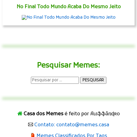
No Final Todo Mundo Acaba Do Mesmo Jeito
Pesquisar Memes:
Casa dos Memes
é feito por Aʟɛֆֆǟռɖʀօ
Contato: contato@memes.casa
Memes Classificados Por Tags