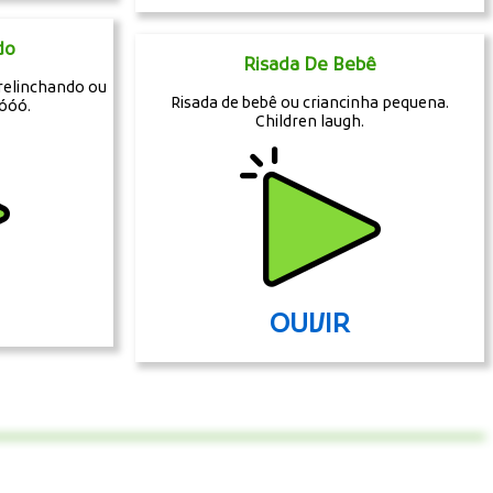
do
Risada De Bebê
relinchando ou
Risada de bebê ou criancinha pequena.
óóó.
Children laugh.
OUVIR