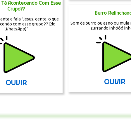
e Tá Acontecendo Com Esse
Grupo??
Burro Relinchan
anta e fala "Jesus, gente, o que
Som de burro ou asno ou mula 
ecendo com esse grupo?? [do
zurrando inhóóó inh
WhatsApp]"
OUVIR
OUVIR