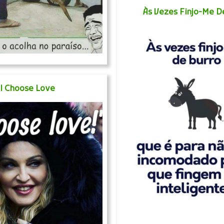
Às Vezes Finjo-Me D
I Choose Love