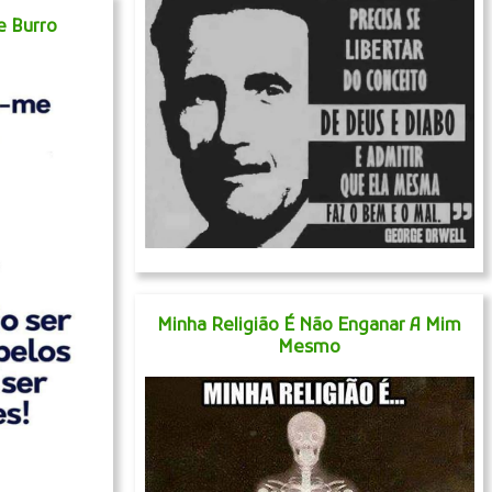
e Burro
Minha Religião É Não Enganar A Mim
Mesmo