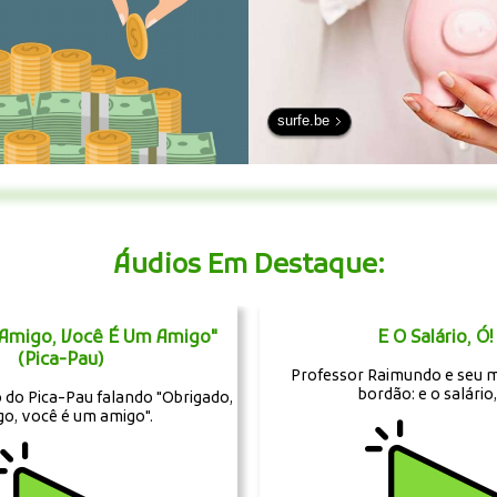
surfe.be
Áudios Em Destaque:
 Amigo, Você É Um Amigo"
E O Salário, Ó!
(Pica-Pau)
Professor Raimundo e seu 
bordão: e o salário,
 do Pica-Pau falando "Obrigado,
go, você é um amigo".