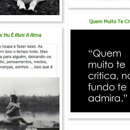
Quem Muito Te Cri
r Nu É Abrir A Alma