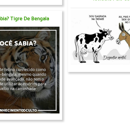
bia? Tigre De Bengala