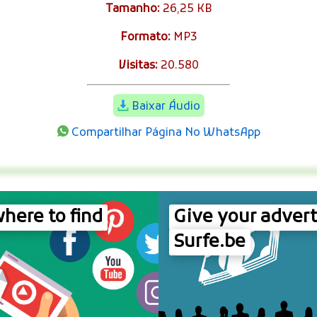
Tamanho:
26,25 KB
Formato:
MP3
Visitas:
20.580
Baixar Áudio
Compartilhar Página No WhatsApp
here to find
Give your advert
Surfe.be