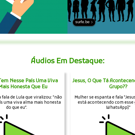
surfe.be
Áudios Em Destaque:
 Tem Nesse País Uma Viva
Jesus, O Que Tá Acontece
Mais Honesta Que Eu
Grupo??
fala de Lula que viralizou: "não
Mulher se espanta e fala "Jesus
ís uma viva alma mais honesta
está acontecendo com esse 
do que eu".
WhatsApp]"