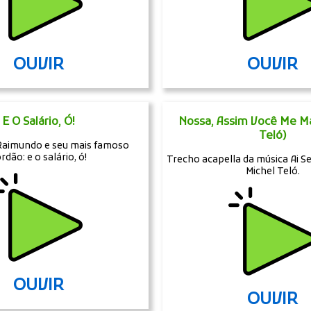
OUVIR
OUVIR
E O Salário, Ó!
Nossa, Assim Você Me Ma
Teló)
Raimundo e seu mais famoso
rdão: e o salário, ó!
Trecho acapella da música Ai S
Michel Teló.
OUVIR
OUVIR