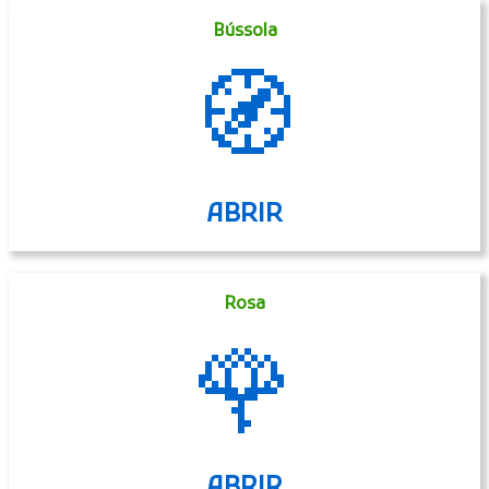
Bússola
🧭
ABRIR
Rosa
🌹
ABRIR