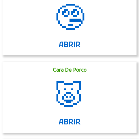
🤥
ABRIR
Cara De Porco
🐷
ABRIR