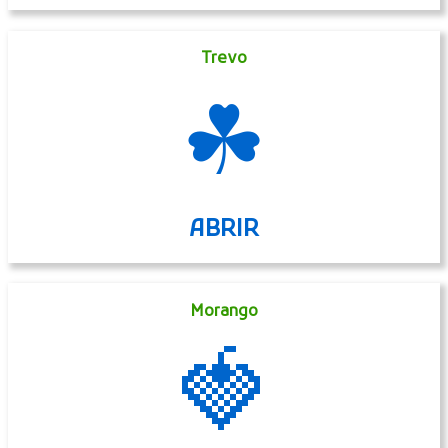
Trevo
☘
ABRIR
Morango
🍓