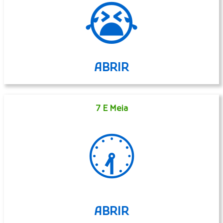
😭
ABRIR
7 E Meia
🕢
ABRIR