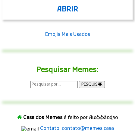
ABRIR
Emojis Mais Usados
Pesquisar Memes:
Casa dos Memes
é feito por Aʟɛֆֆǟռɖʀօ
Contato: contato@memes.casa