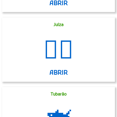
ABRIR
Juíza
👩‍⚖️
ABRIR
Tubarão