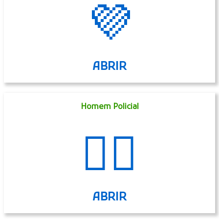
💜
ABRIR
Homem Policial
👮‍♂️
ABRIR