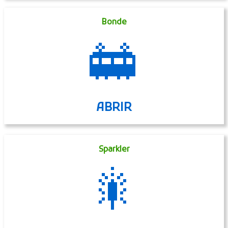
Bonde
🚋
ABRIR
Sparkler
🎇