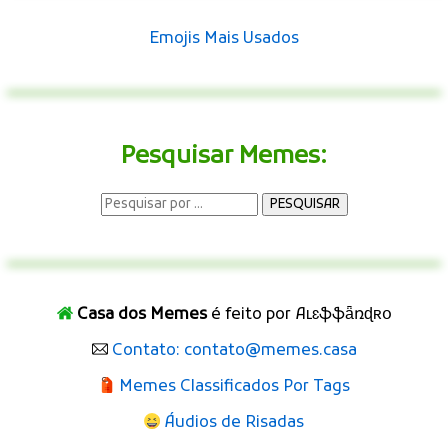
Emojis Mais Usados
Pesquisar Memes:
Casa dos Memes
é feito por Aʟɛֆֆǟռɖʀօ
Contato: contato@memes.casa
Memes Classificados Por Tags
Áudios de Risadas