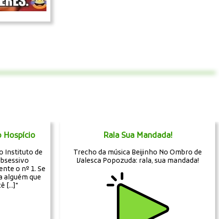
o Hospício
Rala Sua Mandada!
o Instituto de
Trecho da música Beijinho No Ombro de
obsessivo
Valesca Popozuda: rala, sua mandada!
nte o nº 1. Se
a alguém que
[...]"