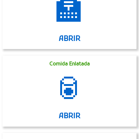
🏣
ABRIR
Comida Enlatada
🥫
ABRIR