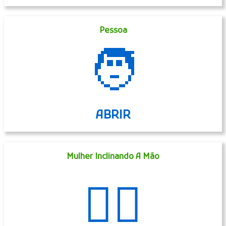
Pessoa
🧑
ABRIR
Mulher Inclinando A Mão
💁‍♀️