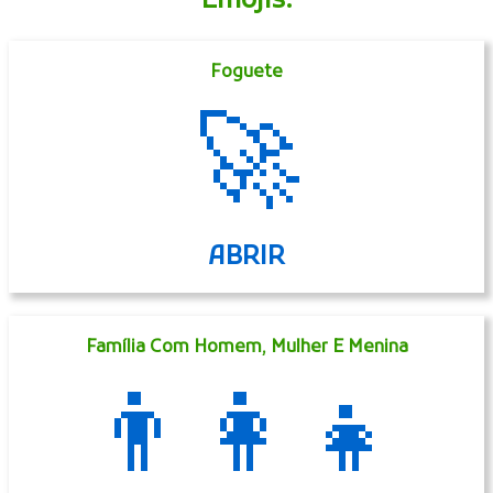
OUVIR
Áudios Mais Visitados
Emojis:
Foguete
🚀