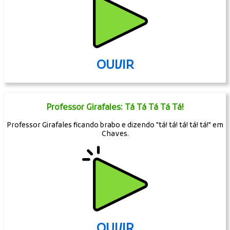
OUVIR
Risada "Mentira Hahaha"
Homem fala "mentira!" e solta uma risada hahaha.
OUVIR