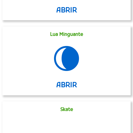
ABRIR
Família Com Homem, Mulher E Menina
👨‍👩‍👧
ABRIR
Lua Minguante