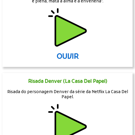
OUVIR
A Vingança Nunca É Plena, Mata A Alma E A Envenena
(Seu Madruga)
Seu Madruga de Chaves solta sua frase épica "a vingança nunca
é plena, mata a alma e a envenena".