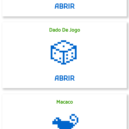
ABRIR
Dado De Jogo
🎲
ABRIR
Macaco
🐒